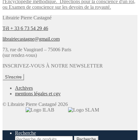
l'Encyclopédie méthodique.
Directions pour la conscience d'un roi,
Conquet.
ou Examen de conscience sur les devoirs de la royauté.
Librairie Pierre Castagné
Tél + 33 6 73 54 29 46
librairiecastagne@gmail.com
73, rue de Vaugirard – 75006 Paris
(sur rendez-vous)
INSCRIVEZ-VOUS À NOTRE NEWSLETTER
S'inscrire
Archives
mentions légales et cgv
© Librairie Pierre Castagné 2026
Recherche
Recherche
Recherche