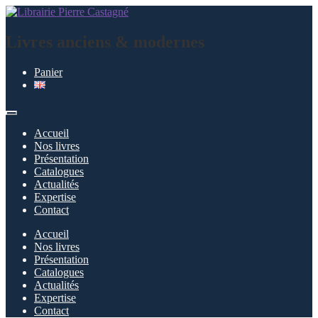
Aller
Aller
à
au
la
contenu
Livres anciens & modernes
navigation
Panier
Accueil
Nos livres
Présentation
Catalogues
Actualités
Expertise
Contact
Accueil
Nos livres
Présentation
Catalogues
Actualités
Expertise
Contact