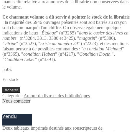
manuscrite relative aux annonces de la librairie non conservées dans
le volume.
Ce charmant volume a dû servir à pointer le stock de la librairie
: la majorité des 5946 ouvrages présentés sont soit barrés au crayon
soit chacun marqué d'un chiffre. On observe également quelques
indications de lieux "
Étalage
" (n°3255) "
dans le casier des livres en
nombre
" (n°3284, 3313, 3380 et 3425), "
magasin
" (n°5386),
"
vitrine
" (n°3527), "
existe au numéro 29
" (n°2223), et des mentions
faisant penser à de possibles commandes : "
à condition Michaud
"
(n°3365), "
condition Habert
" (n°4217), "
Condition Doeth.
",
"
Condition Leber
" (n°3391).
550
€
En stock
quantité
Acheter
de
Catégorie :
Autour du livre et des bibliothèques
Catalogue
Nous contacter
de
pointage
Vendu
de
la
Librairie
Deux tableaux imprimés destinés aux souscripteurs de
Léon