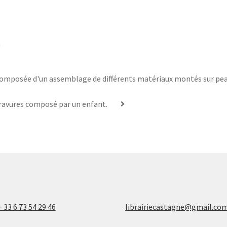
n
omposée d'un assemblage de différents matériaux montés sur pea
ravures composé par un enfant.
+ 33 6 73 54 29 46
librairiecastagne@gmail.co