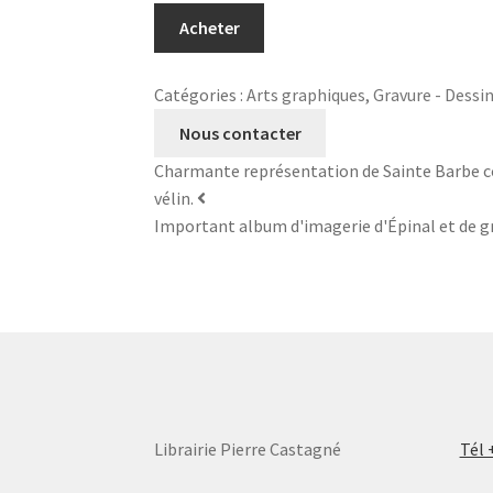
quantité
Acheter
de
Charmante
Catégories :
Arts graphiques
,
Gravure - Dessi
représentation
de
Nous contacter
Sainte
Charmante représentation de Sainte Barbe c
Catherine
vélin.
composée
Important album d'imagerie d'Épinal et de g
d'un
assemblage
de
différents
matériaux
montés
sur
peau
Librairie Pierre Castagné
Tél 
de
vélin.