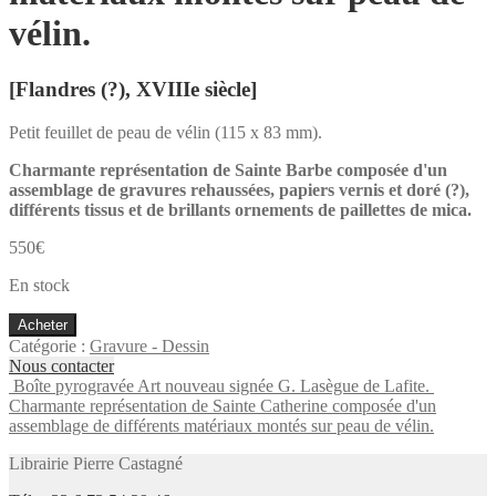
vélin.
[Flandres (?), XVIIIe siècle]
Petit feuillet de peau de vélin (115 x 83 mm).
Charmante représentation de Sainte Barbe composée d'un
assemblage de gravures rehaussées, papiers vernis et doré (?),
différents tissus et de brillants ornements de paillettes de mica.
550
€
En stock
quantité
Acheter
de
Catégorie :
Gravure - Dessin
Charmante
Nous contacter
représentation
Boîte pyrogravée Art nouveau signée G. Lasègue de Lafite.
de
Charmante représentation de Sainte Catherine composée d'un
Sainte
assemblage de différents matériaux montés sur peau de vélin.
Barbe
composée
Librairie Pierre Castagné
d'un