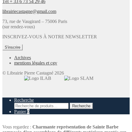
assemblage
Tél + 33 6 73 54 29 46
de
librairiecastagne@gmail.com
différents
matériaux
73, rue de Vaugirard – 75006 Paris
montés
(sur rendez-vous)
sur
peau
INSCRIVEZ-VOUS À NOTRE NEWSLETTER
de
vélin.
S'inscrire
Archives
mentions légales et cgv
© Librairie Pierre Castagné 2026
Recherche
Recherche
Recherche
pour :
Panier
0
Vous regardez :
Charmante représentation de Sainte Barbe