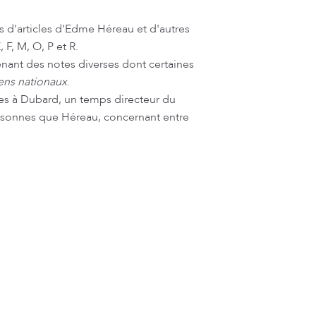
s d'articles d'Edme Héreau et d'autres
, F, M, O, P et R.
nant des notes diverses dont certaines
ens nationaux
.
ées à Dubard, un temps directeur du
ersonnes que Héreau, concernant entre