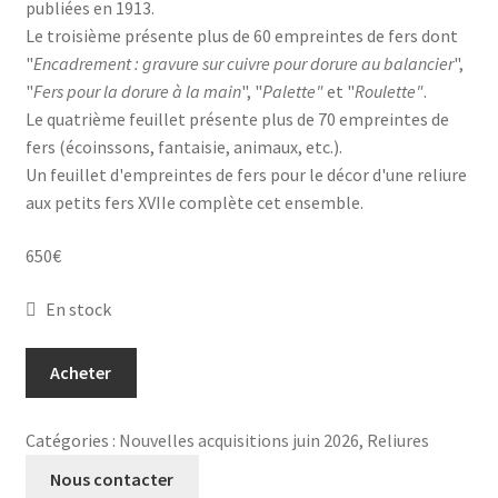
publiées en 1913.
Le troisième présente plus de 60 empreintes de fers dont
"
Encadrement : gravure sur cuivre pour dorure au balancier
",
"
Fers pour la dorure à la main
", "
Palette"
et "
Roulette"
.
Le quatrième feuillet présente plus de 70 empreintes de
fers (écoinssons, fantaisie, animaux, etc.).
Un feuillet d'empreintes de fers pour le décor d'une reliure
aux petits fers XVIIe complète cet ensemble.
650
€
En stock
quantité
Acheter
de
Quelques
Catégories :
Nouvelles acquisitions juin 2026
,
Reliures
épreuves
de
Nous contacter