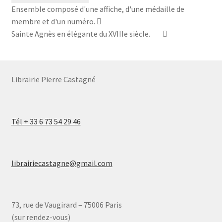
gravures
Ensemble composé d'une affiche, d'une médaille de
exécutées
membre et d'un numéro.
par
Sainte Agnès en élégante du XVIIIe siècle.
F.
Simonnet
de
1900-
Librairie Pierre Castagné
1914.
Tél + 33 6 73 54 29 46
librairiecastagne@gmail.com
73, rue de Vaugirard – 75006 Paris
(sur rendez-vous)