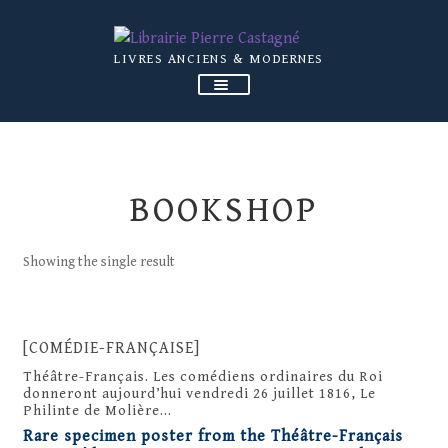
Skip
Skip
LIVRES ANCIENS & MODERNES
to
to
navigation
content
OUR BOOKS
ABOUT US
BOOKSHOP
CATALOGS
NEWS
Showing the single result
EXPERTISE
CONTACT US
[COMÉDIE-FRANÇAISE]
Théâtre-Français. Les comédiens ordinaires du Roi
donneront aujourd’hui vendredi 26 juillet 1816, Le
Philinte de Molière…
Rare specimen poster from the Théâtre-Français