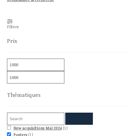
R
éinitialiser la recherche
Filters
Prix
Thématiques
×
New acquisitions Mai 2024
(
1
)
Posters
(
1
)